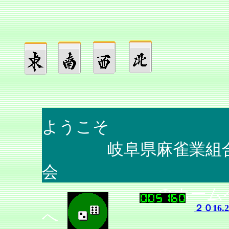
ようこそ
岐阜県麻雀業組合
会
のホーム
２０16.2
へ